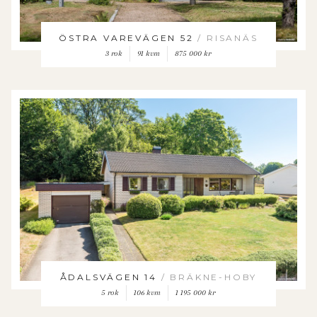
ÖSTRA VAREVÄGEN 52
/ RISANÄS
3 rok
91 kvm
875 000 kr
ÅDALSVÄGEN 14
/ BRÄKNE-HOBY
5 rok
106 kvm
1 195 000 kr