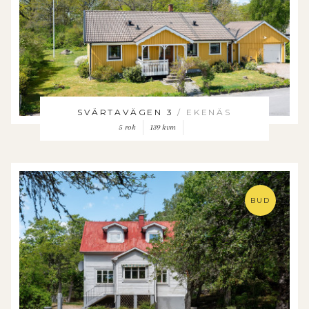
SVÄRTAVÄGEN 3
/ EKENÄS
5 rok
139 kvm
BUD