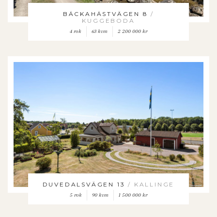
BÄCKAHÄSTVÄGEN 8
/
KUGGEBODA
4 rok
63 kvm
2 200 000 kr
DUVEDALSVÄGEN 13
/ KALLINGE
5 rok
90 kvm
1 500 000 kr