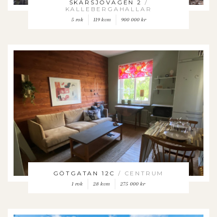
SKÄRSJÖVÄGEN 2
/
KALLEBERGAHALLAR
5 rok
119 kvm
900 000 kr
GÖTGATAN 12C
/ CENTRUM
1 rok
28 kvm
275 000 kr