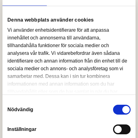
Denna webbplats använder cookies
BARKVÄGEN 22
/ BRÄKNE-HOBY
6 rok
134 kvm
1 395 000 kr
Vi använder enhetsidentifierare för att anpassa
innehållet och annonserna till användarna,
tillhandahålla funktioner för sociala medier och
analysera vår trafik. Vi vidarebefordrar även sådana
identifierare och annan information från din enhet till de
sociala medier och annons- och analysföretag som vi
samarbetar med. Dessa kan i sin tur kombinera
informationen med annan information som du har
tillhandahållit eller som de har samlat in när du har
använt deras tjänster.
Samtyckesval
Nödvändig
LÄNSMANSVÄGEN 14
/ BRÄKNE-
HOBY
Inställningar
5 rok
116 kvm
1 290 000 kr