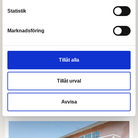
Statistik
BUD
Marknadsföring
Tillåt alla
Tillåt urval
ROSENGATAN 7G
/ CENTRUM
Avvisa
4 rok
118 kvm
825 000 kr