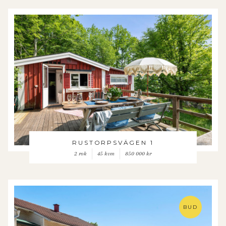
RUSTORPSVÄGEN 1
2 rok
45 kvm
850 000 kr
BUD