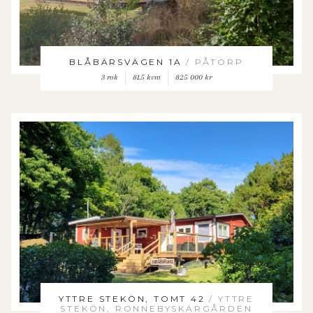
BLÅBÄRSVÄGEN 1A
/ PÅTORP
3 rok
81.5 kvm
825 000 kr
YTTRE STEKÖN, TOMT 42
/ YTTRE
STEKÖN, RONNEBYSKÄRGÅRDEN