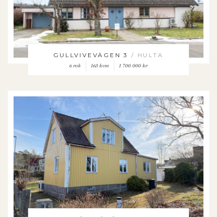
GULLVIVEVÄGEN 3
/ HULTA
6 rok
163 kvm
1 700 000 kr