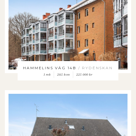
HAMMELINS VÄG 14B
/ RYDÉNSKAN
1 rok
20.5 kvm
225 000 kr