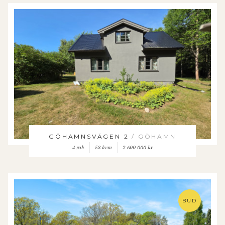
GÖHAMNSVÄGEN 2
/ GÖHAMN
4 rok
53 kvm
2 600 000 kr
BUD