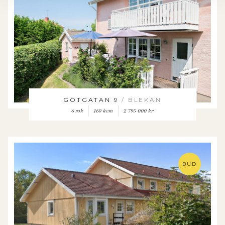
GÖTGATAN 9
/ BLEKAN
6 rok
160 kvm
2 795 000 kr
BUD