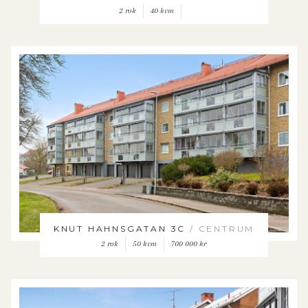
2 rok
40 kvm
KNUT HAHNSGATAN 3C
/ CENTRUM
2 rok
50 kvm
700 000 kr