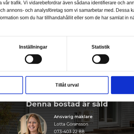
 vår trafik. Vi vidarebefordrar även sådana identifierare och ann
 och annons- och analysföretag som vi samarbetar med. Dessa ka
rmation som du har tillhandahållit eller som de har samlat in n
Inställningar
Statistik
KALLEBERGAVÄGEN 10
Tillåt urval
Denna bostad är såld
Ansvarig mäklare
Lotta Göransson
073-403 22 88