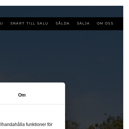
LU
SNART TILL SALU
SÅLDA
SÄLJA
OM OSS
Om
llhandahålla funktioner för